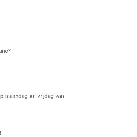
ngen,
ichter Jigoro Kano?
etekent?
op maandag en vrijdag van
redikherenlaan 18.