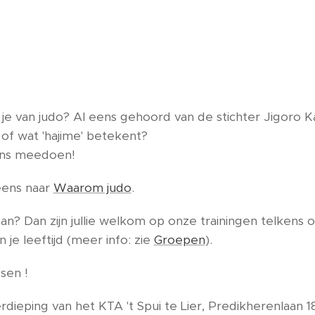
portieveli
dacht je van judo? Al eens gehoord van de st
 'tatami' is, of wat 'hajime' b
ens meedoen!
eens naar
Waarom judo
.
an? Dan zijn jullie welkom op onze trainingen telkens 
n je leeftijd (meer info: zie
Groepen
).
sen !
ovenverdieping van het KTA 't Spui te Lier, P